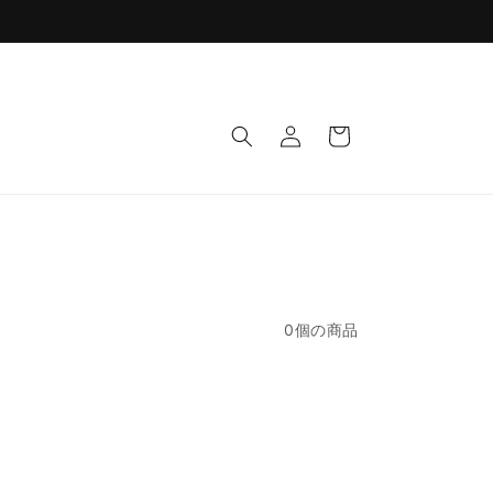
ロ
カ
グ
ー
イ
ト
ン
0個の商品