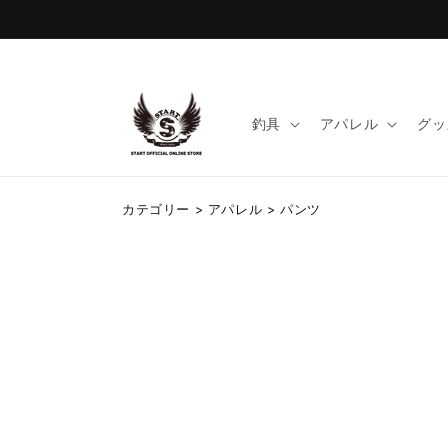
コンテ
ンツに
進む
釣具
アパレル
グッ
コ
カテゴリー > アパレル > パンツ
レ
ク
シ
ョ
ン
: