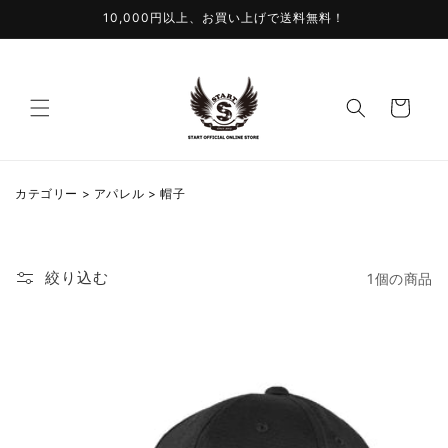
コンテ
10,000円以上、お買い上げで送料無料！
ンツに
進む
カ
ー
ト
コ
カテゴリー > アパレル > 帽子
レ
ク
シ
ョ
ン
絞り込む
1個の商品
: