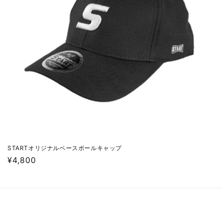
STARTオリジナルベースボールキャップ
通
¥4,800
常
価
格