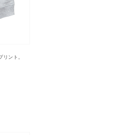
プリント。
。