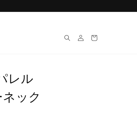
ロ
カ
グ
ー
イ
ト
ン
アパレル
ルーネック