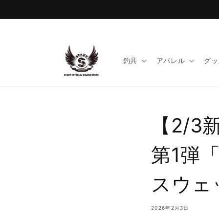
コンテ
ンツに
進む
釣具
アパレル
グッ
【2/
第1弾「
スウェ
2026年2月3日